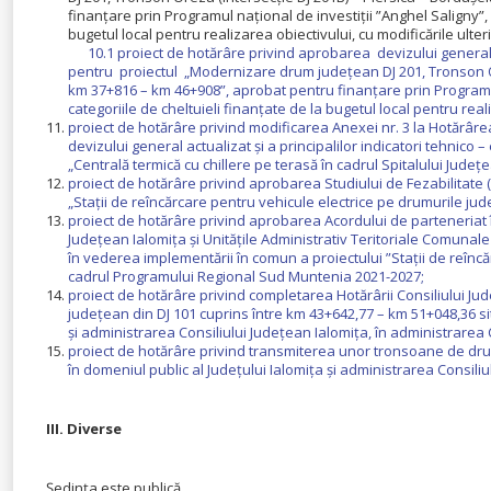
finanțare prin Programul național de investiții ”Anghel Saligny”,
bugetul local pentru realizarea obiectivului, cu modificările ulte
10.1 proiect de hotărâre privind aprobarea devizului general a
pentru proiectul „Modernizare drum județean DJ 201, Tronson Orez
km 37+816 – km 46+908”, aprobat pentru finanțare prin Programu
categoriile de cheltuieli finanțate de la bugetul local pentru real
proiect de hotărâre privind modificarea Anexei nr. 3 la Hotărâre
devizului general actualizat și a principalilor indicatori tehnico –
„Centrală termică cu chillere pe terasă în cadrul Spitalului Jude
proiect de hotărâre privind aprobarea Studiului de Fezabilitate (SF
„Stații de reîncărcare pentru vehicule electrice pe drumurile jud
proiect de hotărâre privind aprobarea Acordului de parteneriat în
Județean Ialomița și Unitățile Administrativ Teritoriale Comunale p
în vederea implementării în comun a proiectului ”Stații de reîncă
cadrul Programului Regional Sud Muntenia 2021-2027;
proiect de hotărâre privind completarea Hotărârii Consiliului J
județean din DJ 101 cuprins între km 43+642,77 – km 51+048,36 sit
și administrarea Consiliului Județean Ialomița, în administrarea 
proiect de hotărâre privind transmiterea unor tronsoane de drum
în domeniul public al Județului Ialomița și administrarea Consili
III. Diverse
Ședința este publică.