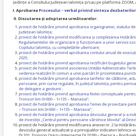
ședințe a Consiliului Județean Ialomița și/sau pe platforma ZOOM, 
I. Aprobarea
Procesului – verbal privind sinteza dezbaterilor
II.
Discutarea și adoptarea următoarelor:
proiect de hotărâre privind aprobarea organigramei, statului de fu
Județean Ialomița;
proiect de hotărâre privind modificarea și completarea Hotărârii
Regulamentelor de organizare și funcționare a unor servicii soci
Copilului Ialomița, cu completările ulterioare;
proiect de hotărâre privind aprobarea contului anual de execuţie 
2025;
proiect de hotărâre privind aprobarea rectificării bugetului gener
proiect de hotărâre privind asocierea Unității Administrativ Terit
vederea realizării în comun a unei parcări în proximitatea punct
proiect de hotărâre privind aprobarea tarifelor de călătorie, ac
persoane, prin curse regulate, în județul Ialomița, pentru perio
de delegare a gestiunii ;
proiect de hotărâre privind aprobarea Notei conceptuale pentru 
Tronson km 0+000 – 1+135 – Manasia”;
proiect de hotărâre privind aprobarea Temei de proiectare pentr
– Tronson km 0+000 – 1+135 – Manasia”;
proiect de hotărâre privind aprobarea devizului general și a indic
de investiții „Centrul pentru persoane vârstnice Movila” al Direcț
proiect de hotărâre privind modificarea anexei nr. 2 la Hotărâre
devizului general actualizat și a principalilor indicatori tehni
DJ 201, Tronson Orezu (intersecție DJ 201B) – Piersica – Bordușel