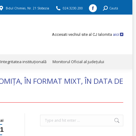
B-dul Chimiei, Nr. 21 Slobozia
024.3230.200
Search:
Caută
Integritatea instituţională
Monitorul Oficial al județului
Facebook
page
opens
Accesati vechiul site al CJ Ialomita
aici
in
new
window
Integritatea instituţională
Monitorul Oficial al județului
MIȚA, ÎN FORMAT MIXT, ÎN DATA DE
Search:
ai
1