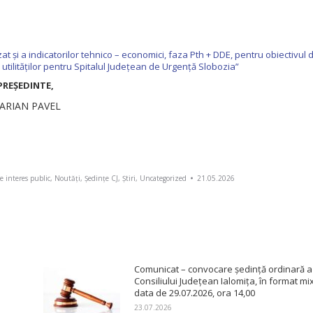
t și a indicatorilor tehnico – economici, faza Pth + DDE, pentru obiectivul 
 utilităților pentru Spitalul Judeţean de Urgenţă Slobozia”
PREŞEDINTE,
ARIAN PAVEL
e interes public
,
Noutăți
,
Ședințe CJ
,
Știri
,
Uncategorized
21.05.2026
Comunicat – convocare ședință ordinară a
Consiliului Județean Ialomița, în format mixt
data de 29.07.2026, ora 14,00
23.07.2026