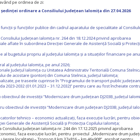
având pe ordinea de zi:
 ședinței ordinare a Consiliului Județean Ialomița din 27.04.2026
ncții și funcțiilor publice din cadrul aparatului de specialitate al Consiliul
 Consiliului Județean Ialomița nr. 264 din 18.12.2024 privind aprobarea
ale aflate în subordinea Direcției Generale de Asistență Socială și Protecț
al bugetului propriu al judeţului Ialomiţa şi a situaţiilor financiare pe anu
al al județului Ialomița, pe anul 2026;
oriale Județul Ialomița cu Unitatea Administrativ Teritorială Comuna Stelnic
ului de acostare (ponton) din Comuna Stelnica, județul Ialomița;
tualizate, pe traseele cuprinse în ”Programului de transport public județea
ada 2023-2032 (01.01.2023 – 31.12.2032)” pentru care au fost încheiate contr
obiectivul de investiții ”Modernizare drum județean DJ203B, județul Ialomi
u obiectivul de investiții ”Modernizare drum județean DJ203B, județul Ial
atorilor tehnico – economici actualizați, faza execuție lucrări, pentru obiec
iei Generale de Asistență Socială și Protecția Copilului Ialomița;
a Consiliului Județean Ialomița nr. 244 din 17.12.2025 privind aprobarea
co-economici, faza execuție lucrări, pentru proiectul „Modernizare drum jude
u (ieșire localitate) – Tronson II km 37+816 – km 46+908”, aprobat pentru