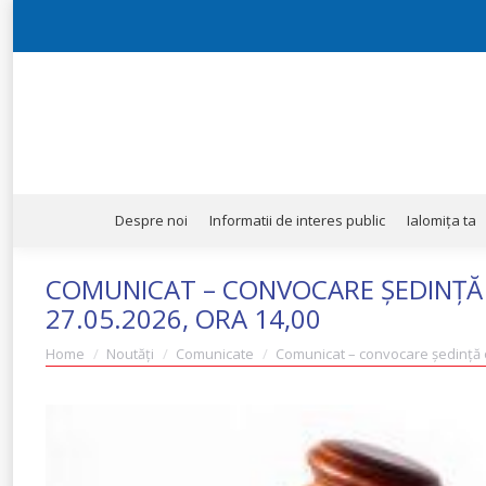
Despre noi
Informatii de interes public
Ialomița ta
Despre noi
Informatii de interes public
Ialomița ta
COMUNICAT – CONVOCARE ȘEDINȚĂ O
27.05.2026, ORA 14,00
You are here:
Home
Noutăți
Comunicate
Comunicat – convocare ședință