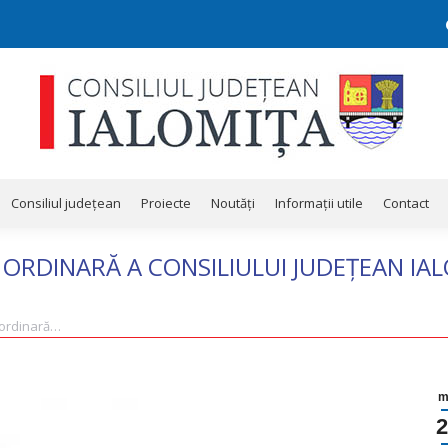
Consiliul județean
Proiecte
Noutăți
Informații utile
Contact
Consiliul județean
Proiecte
Noutăți
Informații utile
Contact
RDINARĂ A CONSILIULUI JUDEȚEAN IALO
 ordinară…
m
2