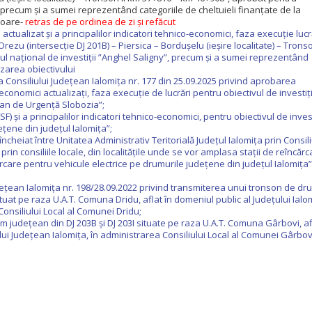
 precum și a sumei reprezentând categoriile de cheltuieli finanțate de la
rioare-
retras de pe ordinea de zi și refăcut
ctualizat și a principalilor indicatori tehnico-economici, faza execuție lucr
u (intersecție DJ 201B) – Piersica – Bordușelu (ieșire localitate) – Tronso
l național de investiții ”Anghel Saligny”, precum și a sumei reprezentând
izarea obiectivului
a Consiliului Județean Ialomița nr. 177 din 25.09.2025 privind aprobarea
 economici actualizați, faza execuție de lucrări pentru obiectivul de investiți
țean de Urgență Slobozia”;
) și a principalilor indicatori tehnico-economici, pentru obiectivul de invest
ețene din județul Ialomița”;
cheiat între Unitatea Administrativ Teritorială Județul Ialomița prin Consili
rin consiliile locale, din localitățile unde se vor amplasa stații de reîncărc
rcare pentru vehicule electrice pe drumurile județene din județul Ialomița”,
udețean Ialomița nr. 198/28.09.2022 privind transmiterea unui tronson de dr
uat pe raza U.A.T. Comuna Dridu, aflat în domeniul public al Județului Ialo
Consiliului Local al Comunei Dridu;
 județean din DJ 203B și DJ 203I situate pe raza U.A.T. Comuna Gârbovi, af
ului Județean Ialomița, în administrarea Consiliului Local al Comunei Gârbov