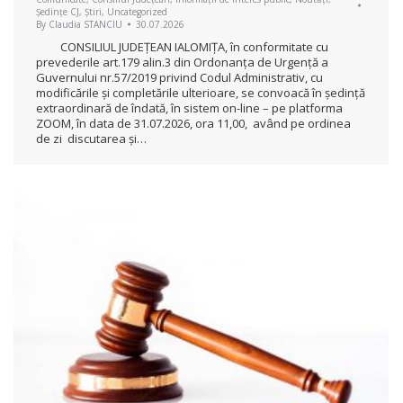
Ședințe CJ
,
Știri
,
Uncategorized
By
Claudia STANCIU
30.07.2026
CONSILIUL JUDEŢEAN IALOMIŢA, în conformitate cu
prevederile art.179 alin.3 din Ordonanța de Urgență a
Guvernului nr.57/2019 privind Codul Administrativ, cu
modificările și completările ulterioare, se convoacă în ședință
extraordinară de îndată, în sistem on-line – pe platforma
ZOOM, în data de 31.07.2026, ora 11,00, având pe ordinea
de zi discutarea și…