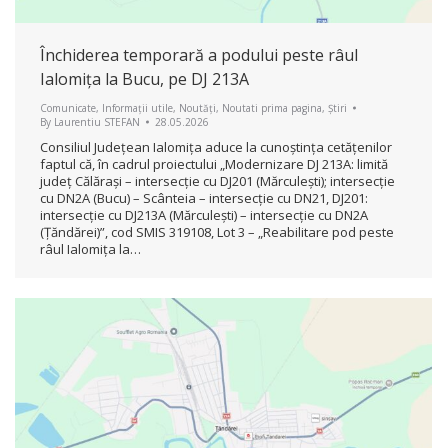
Închiderea temporară a podului peste râul
Ialomița la Bucu, pe DJ 213A
Comunicate
,
Informații utile
,
Noutăți
,
Noutati prima pagina
,
Știri
By
Laurentiu STEFAN
28.05.2026
Consiliul Județean Ialomița aduce la cunoștința cetățenilor
faptul că, în cadrul proiectului „Modernizare DJ 213A: limită
județ Călărași – intersecție cu DJ201 (Mărculești); intersecție
cu DN2A (Bucu) – Scânteia – intersecție cu DN21, DJ201:
intersecție cu DJ213A (Mărculești) – intersecție cu DN2A
(Țăndărei)”, cod SMIS 319108, Lot 3 – „Reabilitare pod peste
râul Ialomița la…