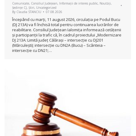
Comunicate
,
Consiliul Județean
,
Informații de interes public
,
Noutăți
,
Ședințe CJ
,
Știri
,
Uncategorized
By
Claudia STANCIU
07.08.2026
Începând cu marți, 11 august 2026, circulația pe Podul Bucu
(DJ 213A) va fi închisă total pentru continuarea lucrărilor de
reabilitare. Consiliul Județean Ialomița informează cetățenii
și participanții la trafic că, în cadrul proiectului „Modernizare
DJ 213A: Limită județ Călărași – intersecție cu DJ201
(Mărculești); intersecție cu DN2A (Bucu) – Scânteia –
intersecție cu DN21;…