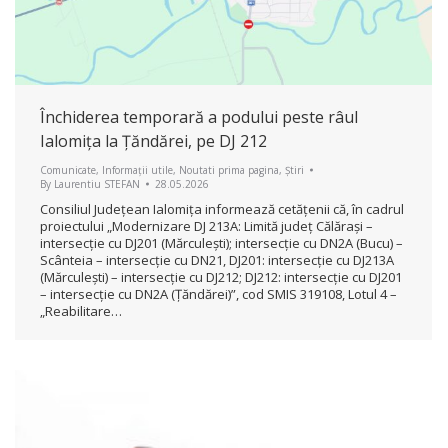
Închiderea temporară a podului peste râul
Ialomița la Țăndărei, pe DJ 212
Comunicate
,
Informații utile
,
Noutati prima pagina
,
Știri
By
Laurentiu STEFAN
28.05.2026
Consiliul Județean Ialomița informează cetățenii că, în cadrul
proiectului „Modernizare DJ 213A: Limită județ Călărași –
intersecție cu DJ201 (Mărculești); intersecție cu DN2A (Bucu) –
Scânteia – intersecție cu DN21, DJ201: intersecție cu DJ213A
(Mărculești) – intersecție cu DJ212; DJ212: intersecție cu DJ201
– intersecție cu DN2A (Țăndărei)”, cod SMIS 319108, Lotul 4 –
„Reabilitare…