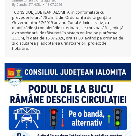
Ședințe CJ
,
Știri
,
Uncategorized
By
Claudia STANCIU
13.07.2026
CONSILIUL JUDEŢEAN IALOMIŢA, în conformitate cu
prevederile art.178 alin.2 din Ordonanța de Urgență a
Guvernului nr.57/2019 privind Codul Administrativ, cu
modificările și completările ulterioare, se convoacă în ședință
extraordinară, desfășurată în sistem on-line pe platforma
ZOOM, în data de 16.07.2026, ora 11.00, având pe ordinea de
zi discutarea și adoptarea următoarelor: proiect de
hotărâre…