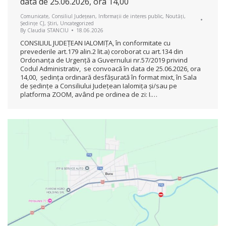
data de 25.06.2026, ora 14,00
Comunicate
,
Consiliul Județean
,
Informații de interes public
,
Noutăți
,
Ședințe CJ
,
Știri
,
Uncategorized
By
Claudia STANCIU
18.06.2026
CONSILIUL JUDEŢEAN IALOMIŢA, în conformitate cu
prevederile art.179 alin.2 lit.a) coroborat cu art.134 din
Ordonanța de Urgență a Guvernului nr.57/2019 privind
Codul Administrativ, se convoacă în data de 25.06.2026, ora
14,00, ședința ordinară desfășurată în format mixt, în Sala
de ședințe a Consiliului Județean Ialomița și/sau pe
platforma ZOOM, având pe ordinea de zi: I.…