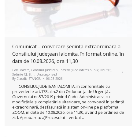
Comunicat – convocare ședință extraordinară a
Consiliului Județean Ialomița, în format online, în
data de 10.08.2026, ora 11,30
Comunicate
,
Consiliul Județean
,
Informații de interes public
,
Noutăți
,
Ședințe CJ
,
Știri
,
Uncategorized
By
Claudia STANCIU
06.08.2026
CONSILIUL JUDEŢEAN IALOMIŢA, în conformitate cu
prevederile art.178 alin.2 din Ordonanța de Urgență a
Guvernului nr.57/2019 privind Codul Administrativ, cu
modificările și completările ulterioare, se convoacă în ședință
extraordinară, desfășurată în sistem on-line pe platforma
ZOOM, în data de 10.08.2026, ora 11.30, având pe ordinea de
zi: I. Aprobarea: a)Procesului – verbal…