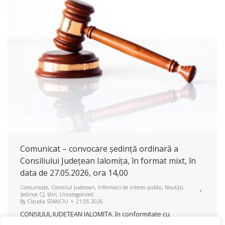
Comunicat – convocare ședință ordinară a
Consiliului Județean Ialomița, în format mixt, în
data de 27.05.2026, ora 14,00
Comunicate
,
Consiliul Județean
,
Informații de interes public
,
Noutăți
,
Ședințe CJ
,
Știri
,
Uncategorized
By
Claudia STANCIU
21.05.2026
CONSILIUL JUDEŢEAN IALOMIŢA, în conformitate cu
prevederile art.179 alin.2 lit.a) coroborat cu art.134 din