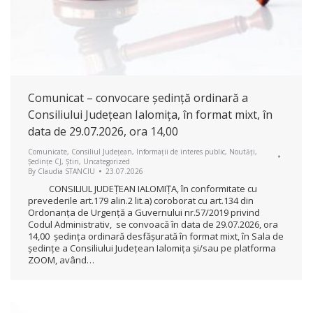
Comunicat – convocare ședință ordinară a
Consiliului Județean Ialomița, în format mixt, în
data de 29.07.2026, ora 14,00
Comunicate
,
Consiliul Județean
,
Informații de interes public
,
Noutăți
,
Ședințe CJ
,
Știri
,
Uncategorized
By
Claudia STANCIU
23.07.2026
CONSILIUL JUDEŢEAN IALOMIŢA, în conformitate cu
prevederile art.179 alin.2 lit.a) coroborat cu art.134 din
Ordonanța de Urgență a Guvernului nr.57/2019 privind
Codul Administrativ, se convoacă în data de 29.07.2026, ora
14,00 ședința ordinară desfășurată în format mixt, în Sala de
ședințe a Consiliului Județean Ialomița și/sau pe platforma
ZOOM, având…