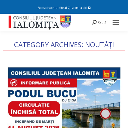
Accesati vechiul site al CJ Ialomita
aici
Search:
Caută
CATEGORY ARCHIVES:
NOUTĂȚI
You are here: