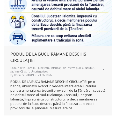
PODUL DE LA BUCU RĂMÂNE DESCHIS
CIRCULAȚIEI
Comunicate
,
Consiliul Județean
,
Informații de interes public
,
Noutăți
,
Ședințe CJ
,
Știri
,
Uncategorized
By
Hermina MARIN
23.06.2026
PODUL DE LA BUCU RĂMÂNE DESCHIS CIRCULAȚIEI pe o
bandă, alternativ Având în vedere întârzierea lucrărilor
pentru amenajarea trecerii provizorii de la Țăndărei, cauzată
de debitul mare al râului Ialomița. Consiliul Județean
Ialomița, împreună cu constructorul, a decis menținerea
podului de la Bucu deschis până la finalizarea trecerii
provizorii de la Țăndărei. Măsura are ca…