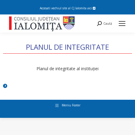
Accesati vechiul site al CJ Ialomita
aici
Search:
Caută
PLANUL DE INTEGRITATE
You are here:
Planul de integritate al instituției
Meniu Footer