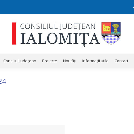
Consiliul județean
Proiecte
Noutăți
Informații utile
Contact
Consiliul județean
Proiecte
Noutăți
Informații utile
Contact
24