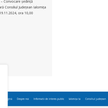
 – Convocare ședință
ră Consiliul Județean Ialomița
 19.11.2024, ora 10,00
ima pagină
Despre noi
Informatii de interes public
Ialomița ta
Consiliul județean