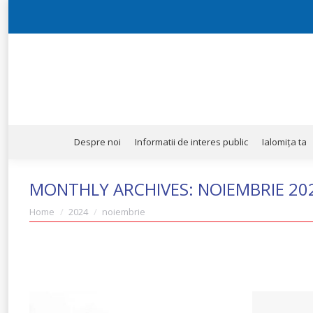
Despre noi
Informatii de interes public
Ialomița ta
Despre noi
Informatii de interes public
Ialomița ta
MONTHLY ARCHIVES:
NOIEMBRIE 20
You are here:
Home
2024
noiembrie