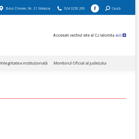
B-dul Chimiei, Nr. 21 Slobozia
024.3230.200
Search:
Caută
Integritatea instituţională
Monitorul Oficial al județului
Facebook
page
opens
Accesati vechiul site al CJ Ialomita
aici
in
new
window
Integritatea instituţională
Monitorul Oficial al județului