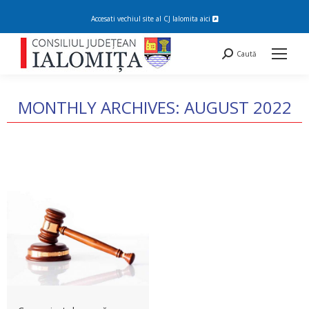
Accesati vechiul site al CJ Ialomita
aici
Search:
Caută
MONTHLY ARCHIVES:
AUGUST 2022
You are here: