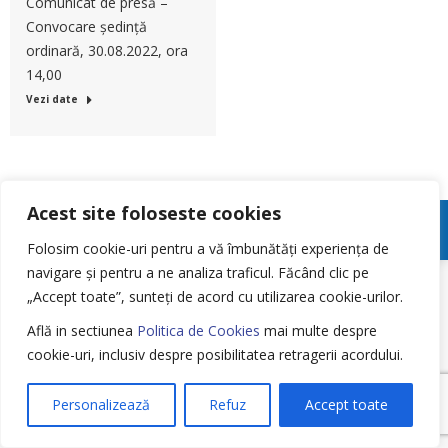
Comunicat de presă –
Convocare ședință
ordinară, 30.08.2022, ora
14,00
Vezi date
Acest site foloseste cookies
Meniu Footer
Folosim cookie-uri pentru a vă îmbunătăți experiența de
navigare și pentru a ne analiza traficul.
Făcând clic pe
„Accept toate”, sunteți de acord cu utilizarea cookie-urilor.
Află in sectiunea
Politica de Cookies
mai multe despre
cookie-uri, inclusiv despre posibilitatea retragerii acordului.
Personalizează
Refuz
Accept toate