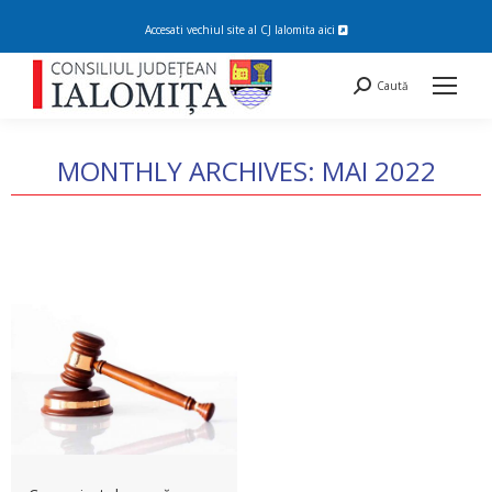
Accesati vechiul site al CJ Ialomita
aici
Search:
Caută
MONTHLY ARCHIVES:
MAI 2022
You are here: