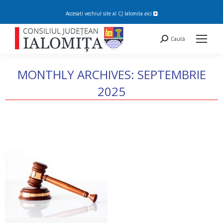
Accesati vechiul site al CJ Ialomita
aici
Search:
Caută
MONTHLY ARCHIVES:
SEPTEMBRIE
2025
You are here: