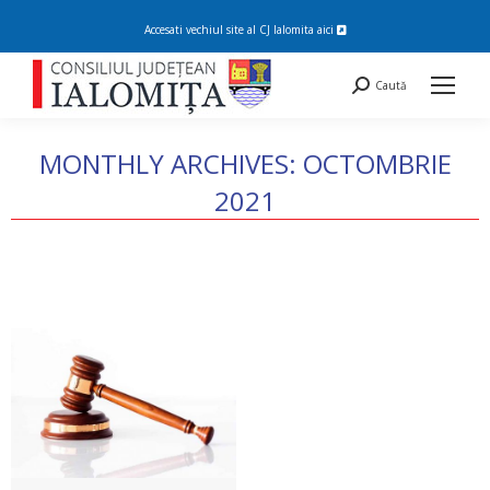
Accesati vechiul site al CJ Ialomita
aici
Search:
Caută
MONTHLY ARCHIVES:
OCTOMBRIE
2021
You are here: