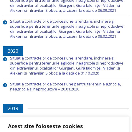
superficie pentru terenurile agricole, neagricole și neproductive
din extravilanul localităților Giurgeni, Gura Ialomiței, Vlădeni și
Alexeni și intravilan Slobozia, Urziceni la data de 06.09.2021
Situația contractelor de concesiune, arendare, închiriere și
superficie pentru terenurile agricole, neagricole și neproductive
din extravilanul localităților Giurgeni, Gura Ialomiței, Vlădeni și
Alexeni și intravilan Slobozia, Urziceni la data de 08.02.2021
2020
Situația contractelor de concesiune, arendare, închiriere și
superficie pentru terenurile agricole, neagricole și neproductive
din extravilanul localităților Giurgeni, Gura Ialomiței, Vlădeni și
Alexeni și intravilan Slobozia la data de 01.10.2020
Situația contractelor de concesiune pentru terenurile agricole,
neagricole şi neproductive – 20.01.2020
2019
Situația contractelor de concesiune pentru terenurile agricole,
Acest site foloseste cookies
neagricole şi neproductive – 22.07.2019