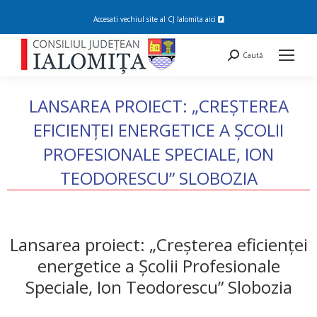
Accesati vechiul site al CJ Ialomita
aici
Search:
Caută
LANSAREA PROIECT: „CREȘTEREA
EFICIENȚEI ENERGETICE A ȘCOLII
PROFESIONALE SPECIALE, ION
TEODORESCU” SLOBOZIA
You are here:
Lansarea proiect: „Creșterea eficienței
energetice a Școlii Profesionale
Speciale, Ion Teodorescu” Slobozia