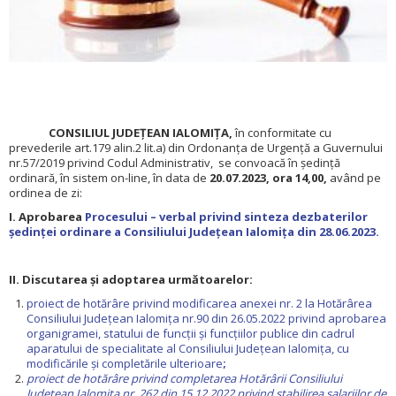
CONSILIUL JUDEŢEAN IALOMIŢA,
în conformitate cu
prevederile art.179 alin.2 lit.a) din Ordonanța de Urgență a Guvernului
nr.57/2019 privind Codul Administrativ, se convoacă în ședință
ordinară, în sistem on-line, în data de
20.07.2023
, ora 14,00,
având pe
ordinea de zi:
I. Aprobarea
Procesului – verbal privind sinteza dezbaterilor
ședinței ordinare a Consiliului Județean Ialomița din 28.06.2023.
II. Discutarea și adoptarea următoarelor:
proiect de hotărâre privind modificarea anexei nr. 2 la Hotărârea
Consiliului Județean Ialomița nr.90 din 26.05.2022 privind aprobarea
organigramei, statului de funcții și funcțiilor publice din cadrul
aparatului de specialitate al Consiliului Județean Ialomița, cu
modificările și completările ulterioare
;
proiect de hotărâre privind completarea Hotărârii Consiliului
Județean Ialomița nr. 262 din 15.12.2022 privind stabilirea salariilor de