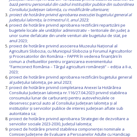
bază pentru personalul din cadrul instituțiilor publice din subordinea
Consiliului Județean Ialomița, cu modificările ulterioare;
proiect de hotărâre
privind aprobarea execuției bugetului general al
județului Ialomița, la trimestrul II, anul 2023;
proiect de hotărâre privind aprobarea rectificării repartizării pe
bugetele locale ale unităților administrativ – teritoriale din județ a
unor sume defalcate din unele venituri ale bugetului de stat, pe
anul 2023;
proiect de hotărâre privind asocierea Muzeului Național al
Agriculturii Slobozia, cu Municipiul Slobozia și Forumul Agricultorilor
și Procesatorilor din România – FAPPR în vederea finanțării în
comun a cheltuielilor pentru organizarea evenimentului
”Farmconect România – Târgul agriculturii românești” – ediția a II-a,
2023;
proiect de hotărâre privind aprobarea rectificării bugetului general
al județului Ialomița, pe anul 2023;
proiect de hotărâre privind completarea Anexei la Hotărârea
Consiliului Județean Ialomița nr.116/27.04.2023 privind stabilirea
consumului lunar de carburanți pentru autovehiculele ce
deservesc parcul auto al Consiliului Județean Ialomița și al
instituțiilor și serviciilor publice de interes județean aflate sub
autoritatea sa;
proiect de hotărâre privind aprobarea Strategiei de dezvoltare a
serviciilor sociale 2023-2030, Județul Ialomița;
proiect de hotărâre privind stabilirea componenței nominale a
Comisiei Județene de Evaluare a Persoanelor Adulte cu Handicap