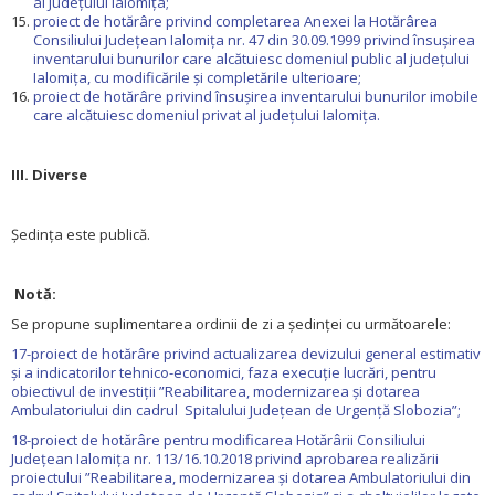
al Județului Ialomița;
proiect de hotărâre privind completarea Anexei la Hotărârea
Consiliului Județean Ialomița nr. 47 din 30.09.1999 privind însușirea
inventarului bunurilor care alcătuiesc domeniul public al județului
Ialomița, cu modificările şi completările ulterioare;
proiect de hotărâre privind însușirea inventarului bunurilor imobile
care alcătuiesc domeniul privat al județului Ialomița.
III. Diverse
Ședința este publică.
Notă:
Se propune suplimentarea ordinii de zi a ședinței cu următoarele:
17-proiect de hotărâre privind actualizarea devizului general estimativ
și a indicatorilor tehnico-economici, faza execuție lucrări, pentru
obiectivul de investiții ”Reabilitarea, modernizarea și dotarea
Ambulatoriului din cadrul Spitalului Județean de Urgență Slobozia”;
18-proiect de hotărâre pentru modificarea Hotărârii Consiliului
Județean Ialomița nr. 113/16.10.2018 privind aprobarea realizării
proiectului ”Reabilitarea, modernizarea și dotarea Ambulatoriului din