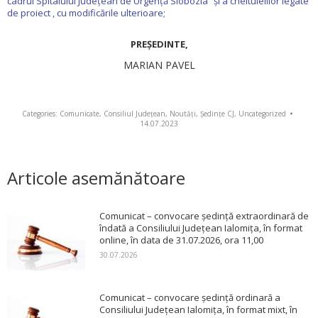
cadrul Spitalului Județean de Urgență Slobozia” și a cheltuielilor legate
de proiect , cu modificările ulterioare;
PREŞEDINTE,
MARIAN PAVEL
Categories:
Comunicate
,
Consiliul Județean
,
Noutăți
,
Ședințe CJ
,
Uncategorized
14.07.2023
Articole asemănătoare
Comunicat – convocare ședință extraordinară de
îndată a Consiliului Județean Ialomița, în format
online, în data de 31.07.2026, ora 11,00
30.07.2026
Comunicat – convocare ședință ordinară a
Consiliului Județean Ialomița, în format mixt, în