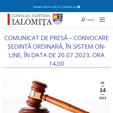
Accesati vechiul site al CJ Ialomita
aici
Search:
Caută
COMUNICAT DE PRESĂ – CONVOCARE
ȘEDINȚĂ ORDINARĂ, ÎN SISTEM ON-
LINE, ÎN DATA DE 20.07.2023, ORA
14,00
You are here:
iul.
14
2023