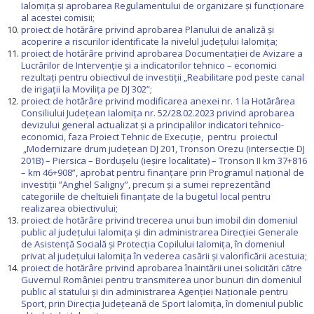
Ialomița și aprobarea Regulamentului de organizare și funcționare
al acestei comisii;
proiect de hotărâre privind aprobarea Planului de analiză și
acoperire a riscurilor identificate la nivelul județului Ialomița;
proiect de hotărâre privind aprobarea Documentației de Avizare a
Lucrărilor de Intervenție și a indicatorilor tehnico – economici
rezultați pentru obiectivul de investiții „Reabilitare pod peste canal
de irigații la Movilița pe DJ 302”;
proiect de hotărâre privind modificarea anexei nr. 1 la Hotărârea
Consiliului Județean Ialomița nr. 52/28.02.2023 privind aprobarea
devizului general actualizat și a principalilor indicatori tehnico-
economici, faza Proiect Tehnic de Execuție, pentru proiectul
„Modernizare drum județean DJ 201, Tronson Orezu (intersecție DJ
201B) – Piersica – Bordușelu (ieșire localitate) – Tronson II km 37+816
– km 46+908”, aprobat pentru finanțare prin Programul național de
investiții ”Anghel Saligny”, precum și a sumei reprezentând
categoriile de cheltuieli finanțate de la bugetul local pentru
realizarea obiectivului;
proiect de hotărâre privind trecerea unui bun imobil din domeniul
public al județului Ialomița și din administrarea Direcției Generale
de Asistență Socială și Protecția Copilului Ialomița, în domeniul
privat al județului Ialomița în vederea casării și valorificării acestuia;
proiect de hotărâre privind aprobarea înaintării unei solicitări către
Guvernul României pentru transmiterea unor bunuri din domeniul
public al statului și din administrarea Agenției Naționale pentru
Sport, prin Direcția Județeană de Sport Ialomița, în domeniul public