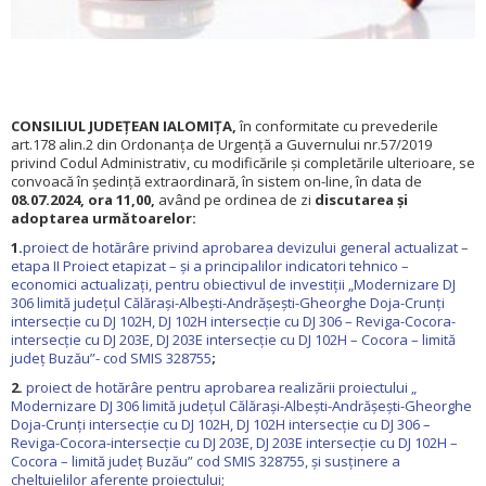
CONSILIUL JUDEŢEAN IALOMIŢA,
în conformitate cu prevederile
art.178 alin.2 din Ordonanța de Urgență a Guvernului nr.57/2019
privind Codul Administrativ, cu modificările și completările ulterioare, se
convoacă în ședință extraordinară, în sistem on-line, în data de
08.
07.2024, ora 11,00,
având pe ordinea de zi
d
iscutarea și
adoptarea următoarelor:
1.
proiect de hotărâre privind aprobarea devizului general actualizat –
etapa II Proiect etapizat – și a principalilor indicatori tehnico –
economici actualizați, pentru obiectivul de investiții „Modernizare DJ
306 limită județul Călărași-Albești-Andrășești-Gheorghe Doja-Crunți
intersecție cu DJ 102H, DJ 102H intersecție cu DJ 306 – Reviga-Cocora-
intersecție cu DJ 203E, DJ 203E intersecție cu DJ 102H – Cocora – limită
județ Buzău”- cod SMIS 328755
;
2.
proiect de hotărâre pentru aprobarea realizării proiectului „
Modernizare DJ 306 limită județul Călărași-Albești-Andrășești-Gheorghe
Doja-Crunți intersecție cu DJ 102H, DJ 102H intersecție cu DJ 306 –
Reviga-Cocora-intersecție cu DJ 203E, DJ 203E intersecție cu DJ 102H –
Cocora – limită județ Buzău” cod SMIS 328755, și susținere a
cheltuielilor aferente proiectului
;