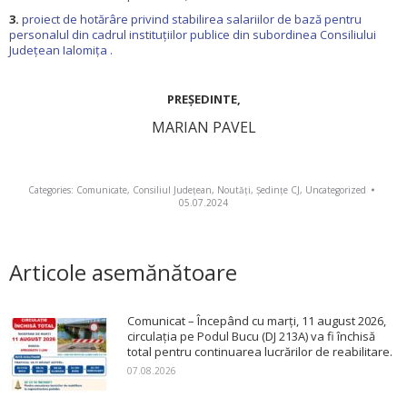
3.
proiect de hotărâre privind stabilirea salariilor de bază pentru
personalul din cadrul instituţiilor publice din subordinea Consiliului
Judeţean Ialomiţa .
PREŞEDINTE,
MARIAN PAVEL
Categories:
Comunicate
,
Consiliul Județean
,
Noutăți
,
Ședințe CJ
,
Uncategorized
05.07.2024
Articole asemănătoare
Comunicat – Începând cu marți, 11 august 2026,
circulația pe Podul Bucu (DJ 213A) va fi închisă
total pentru continuarea lucrărilor de reabilitare.
07.08.2026