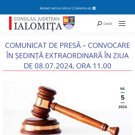
Accesati vechiul site al CJ Ialomita
aici
Search:
Caută
COMUNICAT DE PRESĂ – CONVOCARE
ÎN ȘEDINȚĂ EXTRAORDINARĂ ÎN ZIUA
DE 08.07.2024, ORA 11.00
You are here:
iul.
5
2024