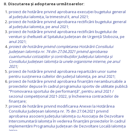
II.
Discutarea și adoptarea următoarelor:
proiect de hotărâre privind aprobarea execuţiei bugetului general
al judeţului Ialomiţa, la trimestrul II, anul 2021;
proiect de hotărâre privind aprobarea rectificării bugetului general
al județului Ialomița, pe anul 2021;
proiect de hotărâre privind aprobarea rectificării bugetului de
venituri și cheltuieli al Spitalului Județean de Urgență Slobozia, pe
anul 2021;
proiect de hotărâre privind completarea Hotărârii Consiliului
Județean Ialomița nr. 74 din 27.04.2021 privind aprobarea
cuantumului cotizaţiilor şi contribuţiilor Judeţului Ialomiţa şi
Consiliului Judeţean Ialomiţa la unele organisme interne, pe anul
2021
;
proiect de hotărâre privind aprobarea repartizării unor sume
pentru susţinerea cultelor din judeţul Ialomiţa, pe anul 2021;
proiect de hotărâre privind aprobarea finanțării nerambursabile a
proiectelor depuse în cadrul programului sportiv de utilitate publică
”Promovarea sportului de performanță”, pentru anul 2021 /
sezonul competițional 2021-2022, și încheierea contractelor de
finanțare
;
proiect de hotărâre privind modificarea Anexei la Hotărârea
Consiliului Județean Ialomița nr. 75 din 27.04.2021 privind
aprobarea asocierii Judeţului Ialomiţa cu Asociaţia de Dezvoltare
Intercomunitară Ialomiţa în vederea finanţării proiectelor în cadrul
implementării Programului Judeţean de Dezvoltare Locală Ialomiţa