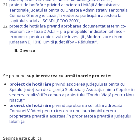
proiect de hotărâre privind asocierea Unității Administrativ
Teritoriale Județul Ialomița cu Unitatea Administrativ Teritorială
Comuna Gheorghe Lazăr, în vederea participării acesteia la
capitalul social al SC ADI „ECOO 2009”;
proiect de hotărâre privind aprobarea documentației tehnico-
economice – faza D.A.L.I. – și a principalilor indicatori tehnico –
economici pentru obiectivul de investiții „Modernizare drum
județean DJ 101B: Limită județ Ilfov – Rădulești”.
III. Diverse
Se propune
suplimentarea cu următoarele proiecte
:
proiect de hotărâre
privind asocierea Județului Ialomița cu
Spitalul Județean de Urgență Slobozia și Asociația Inima Copiilor în
vederea realizării în comun a proiectului “Fondul Viață pentru Nou-
Născuți”
proiect de hotărâre
privind aprobarea solicitării adresată
Comunei Vlădeni pentru trecerea unui bun imobil (teren),
proprietate privată a acesteia, în proprietatea privată a Județului
Ialomița
Ședința este publică.