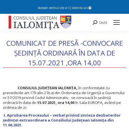
Accesati vechiul site al CJ Ialomita
aici
Search:
Caută
COMUNICAT DE PRESĂ -CONVOCARE
ȘEDINȚĂ ORDINARĂ ÎN DATA DE
15.07.2021 ,ORA 14,00
You are here:
CONSILIUL JUDEŢEAN IALOMIŢA,
în conformitate cu
prevederile art.179 alin.2 lit.a) din Ordonanța de Urgență a Guvernului
nr.57/2019 privind Codul Administrativ, se convoacă în ședință
ordinară în data de
15.07.2021
, ora 14,00
în Sala EUROPA
,
având pe
ordinea de zi:
I.
Aprobarea Procesului – verbal privind sinteza dezbaterilor
ședinței extraordinare a Consiliului Județean Ialomița din
11.06.2021.