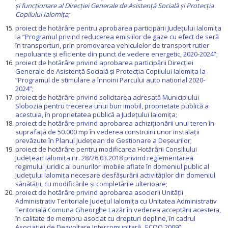
și funcționare al Direcției Generale de Asistență Socială și Protecția
Copilului Ialomița
;
proiect de hotărâre pentru aprobarea participării Județului Ialomiţa
la “Programul privind reducerea emisiilor de gaze cu efect de seră
în transporturi, prin promovarea vehiculelor de transport rutier
nepoluante şi eficiente din punct de vedere energetic, 2020-2024”;
proiect de hotărâre privind aprobarea participării Direcţiei
Generale de Asistenţă Socială şi Protecţia Copilului Ialomiţa la
“Programul de stimulare a înnoirii Parcului auto national 2020-
2024”;
proiect de hotărâre privind solicitarea adresată Municipiului
Slobozia pentru trecerea unui bun imobil, proprietate publică a
acestuia, în proprietatea publică a Județului Ialomița;
proiect de hotărâre privind aprobarea achiziționării unui teren în
suprafață de 50.000 mp în vederea construirii unor instalații
prevăzute în Planul Județean de Gestionare a Deșeurilor;
proiect de hotărâre pentru modificarea Hotărârii Consiliului
Județean Ialomiţa nr. 28/26.03.2018 privind reglementarea
regimului juridic al bunurilor imobile aflate în domeniul public al
Județului Ialomița necesare desfășurării activităților din domeniul
sănătății, cu modificările şi completările ulterioare;
proiect de hotărâre privind aprobarea asocierii Unității
Administrativ Teritoriale Județul Ialomița cu Unitatea Administrativ
Teritorială Comuna Gheorghe Lazăr în vederea acceptării acesteia,
în calitate de membru asociat cu drepturi depline, în cadrul
Asociației de Dezvoltare Intercomunitară „ECOO 2009”;