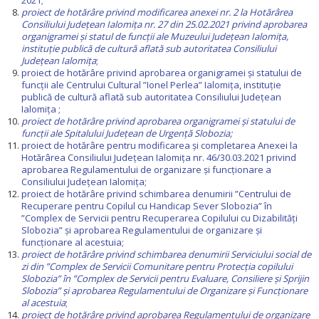
2021;
proiect de hotărâre privind modificarea anexei nr. 2 la Hotărârea
Consiliului Județean Ialomița nr. 27 din 25.02.2021 privind aprobarea
organigramei și statul de funcții ale Muzeului Județean Ialomița,
instituție publică de cultură aflată sub autoritatea Consiliului
Județean Ialomița
;
proiect de hotărâre privind aprobarea organigramei şi statului de
funcţii ale Centrului Cultural ”Ionel Perlea” Ialomița, instituţie
publică de cultură aflată sub autoritatea Consiliului Judeţean
Ialomiţa ;
proiect de hotărâre privind aprobarea organigramei și statului de
funcţii ale
Spitalului Județean de Urgență Slobozia;
proiect de hotărâre pentru modificarea și completarea Anexei la
Hotărârea Consiliului Județean Ialomița nr. 46/30.03.2021 privind
aprobarea Regulamentului de organizare şi funcţionare a
Consiliului Judeţean Ialomiţa;
proiect de hotărâre privind schimbarea denumirii ”Centrului de
Recuperare pentru Copilul cu Handicap Sever Slobozia” în
”Complex de Servicii pentru Recuperarea Copilului cu Dizabilități
Slobozia” și aprobarea Regulamentului de organizare și
funcționare al acestuia;
proiect de hotărâre privind schimbarea denumirii Serviciului social de
zi din ”Complex de Servicii Comunitare pentru Protecția copilului
Slobozia” în ”Complex de Servicii pentru Evaluare, Consiliere și Sprijin
Slobozia” și aprobarea Regulamentului de Organizare şi Funcţionare
al acestuia
;
proiect de hotărâre privind aprobarea Regulamentului de organizare