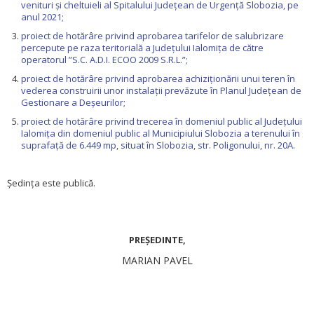
venituri și cheltuieli al Spitalului Județean de Urgență Slobozia, pe
anul 2021;
proiect de hotărâre privind aprobarea tarifelor de salubrizare
percepute pe raza teritorială a Județului Ialomița de către
operatorul ”S.C. A.D.I. ECOO 2009 S.R.L.”;
proiect de hotărâre privind aprobarea achiziționării unui teren în
vederea construirii unor instalații prevăzute în Planul Județean de
Gestionare a Deșeurilor;
proiect de hotărâre privind trecerea în domeniul public al Județului
Ialomița din domeniul public al Municipiului Slobozia a terenului în
suprafață de 6.449 mp, situat în Slobozia, str. Poligonului, nr. 20A.
Ședința este publică.
PREŞEDINTE,
MARIAN PAVEL