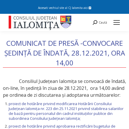
Accesati vechiul site al CJ Ialomita
aici
Search:
Caută
COMUNICAT DE PRESĂ -CONVOCARE
ȘEDINȚĂ DE ÎNDATĂ, 28.12.2021, ORA
14,00
You are here:
Consiliul Judeţean Ialomiţa se convoacă de îndată,
on-line, în şedinţă în ziua de 28.12.2021, ora 14,00 având
pe ordinea de zi discutarea și adoptarea următoarelor:
proiect de hotărâre privind modificarea Hotărârii Consiliului
Judeţean Ialomiţa nr. 223 din 25.11.2021 privind stabilirea salariilor
de bază pentru personalul din cadrul instituţiilor publice din
subordinea Consiliului Judeţean Ialomiţa;
proiect de hotărâre privind aprobarea rectificării bugetului de