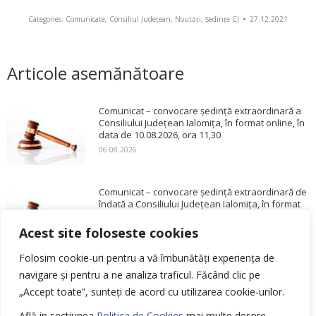
Categories:
Comunicate
,
Consiliul Județean
,
Noutăți
,
Ședințe CJ
27.12.2021
Articole asemănătoare
Comunicat – convocare ședință extraordinară a
Consiliului Județean Ialomița, în format online, în
data de 10.08.2026, ora 11,30
06.08.2026
Comunicat – convocare ședință extraordinară de
îndată a Consiliului Județean Ialomița, în format
online, în data de 31.07.2026, ora 11,00
Acest site foloseste cookies
30.07.2026
Folosim cookie-uri pentru a vă îmbunătăți experiența de
Comunicat – convocare ședință ordinară a
navigare și pentru a ne analiza traficul.
Făcând clic pe
Consiliului Județean Ialomița, în format mixt, în
„Accept toate”, sunteți de acord cu utilizarea cookie-urilor.
data de 29.07.2026, ora 14,00
23.07.2026
Află in sectiunea
Politica de Cookies
mai multe despre