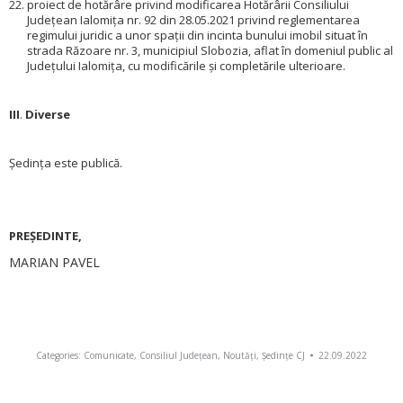
proiect de hotărâre privind modificarea Hotărârii Consiliului
Județean Ialomița nr. 92 din 28.05.2021 privind reglementarea
regimului juridic a unor spații din incinta bunului imobil situat în
strada Răzoare nr. 3, municipiul Slobozia, aflat în domeniul public al
Județului Ialomița, cu modificările și completările ulterioare.
III
.
Diverse
Ședința este publică.
PREŞEDINTE,
MARIAN PAVEL
Categories:
Comunicate
,
Consiliul Județean
,
Noutăți
,
Ședințe CJ
22.09.2022