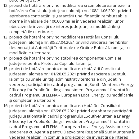
Bucu pe DJ 213 A”;
proiect de hotărâre privind modificarea și completarea anexei la
hotărârea Consiliului Județean Ialomița nr. 108/11.06.2021 privind
aprobarea contractării și garantării unei finanțări rambursabile
interne în valoare de 100.000 mii lei în vederea realizării unor
obiective de investiții de interes județean, cu modificările și
completările ulterioare;
proiect de hotărâre privind modificarea Hotărârii Consiliului
Județean Ialomița nr. 80/27.04.2021 privind validarea membrilor
desemnați ai Autorității Teritoriale de Ordine Publică Ialomița, cu
modificările ulterioare;
proiect de hotărâre privind stabilirea componenței Comisiei
Judeţene pentru Protecţia Copilului Ialomiţa;
proiect de hotărâre pentru modificarea Hotărârii Consiliului
Județean Ialomița nr.101/28.05.2021 privind asocierea Județului
Ialomița cu unele unități administrativ teritoriale din județ în
vederea participării în cadrul programului „South-Muntenia Energy
Efficency for Public Buildings Investment Programme” finanțat în
cadrul Programului ELENA – European Local Energy, cu modificările
și completările ulterioare;
proiect de hotărâre pentru modificarea Hotătârii Consiliului
Județean Ialomița nr.102/28.05.2021 privind aprobarea participării
Județului Ialomița în cadrul programului „South-Muntenia Energy
Efficency for Public Buildings Investment Programme” finanțat în
cadrul Programului ELENA – European Local Energy Assistance și
asocierea cu Agenția pentru Dezvoltare Regională Sud Muntenia în
vederea realizării în comun a proiectelor de investiții de interes