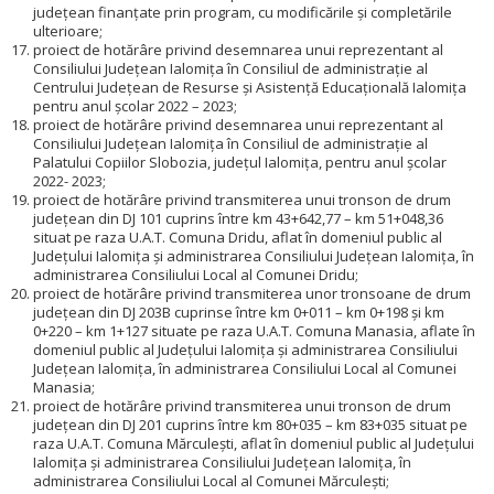
județean finanțate prin program, cu modificările și completările
ulterioare;
proiect de hotărâre privind desemnarea unui reprezentant al
Consiliului Judeţean Ialomiţa în Consiliul de administraţie al
Centrului Județean de Resurse și Asistență Educațională Ialomița
pentru anul școlar 2022 – 2023;
proiect de hotărâre privind desemnarea unui reprezentant al
Consiliului Judeţean Ialomiţa în Consiliul de administrație al
Palatului Copiilor Slobozia, județul Ialomița, pentru anul școlar
2022- 2023;
proiect de hotărâre privind transmiterea unui tronson de drum
județean din DJ 101 cuprins între km 43+642,77 – km 51+048,36
situat pe raza U.A.T. Comuna Dridu, aflat în domeniul public al
Județului Ialomița și administrarea Consiliului Județean Ialomița, în
administrarea Consiliului Local al Comunei Dridu;
proiect de hotărâre privind transmiterea unor tronsoane de drum
județean din DJ 203B cuprinse între km 0+011 – km 0+198 și km
0+220 – km 1+127 situate pe raza U.A.T. Comuna Manasia, aflate în
domeniul public al Județului Ialomița și administrarea Consiliului
Județean Ialomița, în administrarea Consiliului Local al Comunei
Manasia;
proiect de hotărâre privind transmiterea unui tronson de drum
județean din DJ 201 cuprins între km 80+035 – km 83+035 situat pe
raza U.A.T. Comuna Mărculești, aflat în domeniul public al Județului
Ialomița și administrarea Consiliului Județean Ialomița, în
administrarea Consiliului Local al Comunei Mărculești;