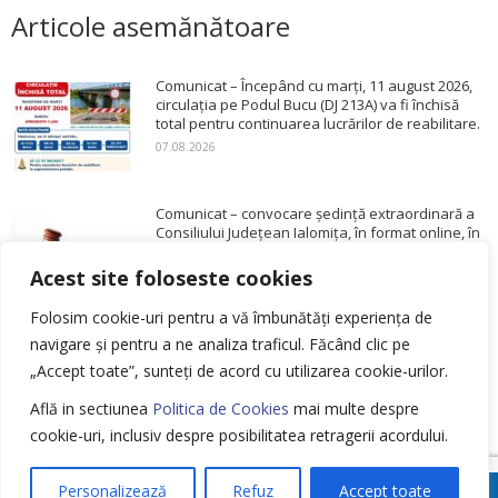
Articole asemănătoare
Comunicat – Începând cu marți, 11 august 2026,
circulația pe Podul Bucu (DJ 213A) va fi închisă
total pentru continuarea lucrărilor de reabilitare.
07.08.2026
Comunicat – convocare ședință extraordinară a
Consiliului Județean Ialomița, în format online, în
data de 10.08.2026, ora 11,30
Acest site foloseste cookies
06.08.2026
Folosim cookie-uri pentru a vă îmbunătăți experiența de
Comunicat – convocare ședință extraordinară de
navigare și pentru a ne analiza traficul.
Făcând clic pe
îndată a Consiliului Județean Ialomița, în format
„Accept toate”, sunteți de acord cu utilizarea cookie-urilor.
online, în data de 31.07.2026, ora 11,00
30.07.2026
Află in sectiunea
Politica de Cookies
mai multe despre
cookie-uri, inclusiv despre posibilitatea retragerii acordului.
Personalizează
Refuz
Accept toate
Meniu Footer