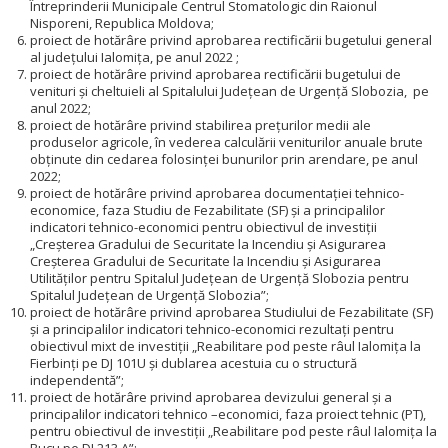
Întreprinderii Municipale Centrul Stomatologic din Raionul
Nisporeni, Republica Moldova;
proiect de hotărâre privind aprobarea rectificării bugetului general
al județului Ialomița, pe anul 2022 ;
proiect de hotărâre privind aprobarea rectificării bugetului de
venituri și cheltuieli al Spitalului Județean de Urgență Slobozia, pe
anul 2022;
proiect de hotărâre privind stabilirea preţurilor medii ale
produselor agricole, în vederea calculării veniturilor anuale brute
obţinute din cedarea folosinţei bunurilor prin arendare, pe anul
2022;
proiect de hotărâre privind aprobarea documentației tehnico-
economice, faza Studiu de Fezabilitate (SF) şi a principalilor
indicatori tehnico-economici pentru obiectivul de investiţii
„Creșterea Gradului de Securitate la Incendiu și Asigurarea
Creșterea Gradului de Securitate la Incendiu și Asigurarea
Utilităților pentru Spitalul Județean de Urgență Slobozia pentru
Spitalul Județean de Urgență Slobozia”;
proiect de hotărâre privind aprobarea Studiului de Fezabilitate (SF)
şi a principalilor indicatori tehnico-economici rezultați pentru
obiectivul mixt de investiţii „Reabilitare pod peste râul Ialomița la
Fierbinți pe DJ 101U și dublarea acestuia cu o structură
independentă”;
proiect de hotărâre privind aprobarea devizului general și a
principalilor indicatori tehnico –economici, faza proiect tehnic (PT),
pentru obiectivul de investiții „Reabilitare pod peste râul Ialomița la