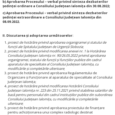
b) Aprobarea Procesului – verbal privind sinteza dezbaterilor
ședinței ordinare a Consiliului Județean Ialomița din 30.08.2022;
c) Aprobarea Procesului – verbal privind sinteza dezbaterilor
ședinței extraordinare a Consiliului Județean Ialomița din
08.09.2022.
II. Discutarea și adoptarea următoarelor:
proiect de hotărâre privind aprobarea organigramei și statului de
funcţii ale Spitalului Județean de Urgență Slobozia
;
proiect de hotărâre privind modificarea anexei nr. 1 la Hotărârea
Consiliului Judeţean Ialomiţa nr. 90/26.05.2022 privind aprobarea
organigramei, statului de funcţii și funcțiilor publice din cadrul
aparatului de specialitate al Consiliului Județean Ialomița, cu
modificările și completările ulterioare
;
proiect de hotărâre privind aprobarea Regulamentului de
Organizare şi Funcţionare al aparatului de specialitate al Consiliului
Judeţean Ialomiţa;
proiect de hotărâre privind modificarea Hotărârii Consiliului
Judeţean Ialomiţa nr. 223 din 25.11.2021 privind stabilirea salariilor de
bază pentru personalul din cadrul instituţiilor publice din subordinea
Consiliului Judeţean Ialomiţa, cu modificările și completările
ulterioare
;
proiect de hotărâre privind aprobarea proiectului de finanțare
pentru achiziționarea unui complex radiologic destinat