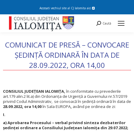
Accesati vechiul site al CJ Ialomita
aici
Search:
Caută
COMUNICAT DE PRESĂ – CONVOCARE
ȘEDINȚĂ ORDINARĂ ÎN DATA DE
28.09.2022, ORA 14,00
You are here:
CONSILIUL JUDEŢEAN IALOMIŢA,
în conformitate cu prevederile
art.179 alin.2 lit.a) din Ordonanța de Urgență a Guvernului nr.57/2019
privind Codul Administrativ, se convoacă în ședință ordinară în data de
28.09.2022
, ora 14,00
în Sala EUROPA
,
având pe ordinea de zi:
I.
a) Aprobarea Procesului – verbal privind sinteza dezbaterilor
ședinței ordinare a Consiliului Județean Ialomița din 29.07.2022;