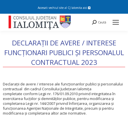
Accesati vechiul site al CJ Ialomita
aici
Search:
Caută
DECLARAȚII DE AVERE / INTERESE
FUNCȚIONARI PUBLICI ȘI PERSONALUL
CONTRACTUAL 2023
You are here:
Declarații de avere / interese ale funcționarilor publici și personalului
contractual din cadrul Consiliului Județean Ialomița
completate conform Legii nr. 176/01.09.2010 privind integritatea în
exercitarea fucţiilor şi demnităţilor publice, pentru modificarea şi
completarea Legii nr. 144/2007 privind înfiinţarea, organizarea şi
funcţionarea Agenţiei Naţionale de Integritate, precum şi pentru
modificarea şi completarea altor acte normative.