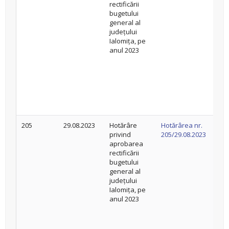
rectificării
Ane
bugetului
Ane
general al
Ane
județului
Ane
Ialomița, pe
Ane
anul 2023
Ane
Ane
Ane
Ane
Ane
Anex
213
205
29.08.2023
Hotărâre
Hotărârea nr.
Ane
privind
205/29.08.2023
Ane
aprobarea
Ane
rectificării
Ane
bugetului
Ane
general al
Ane
județului
Ane
Ialomița, pe
Ane
anul 2023
Ane
Ane
Ane
Ane