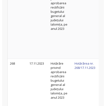
aprobarea
Ane
rectificării
Ane
bugetului
Ane
general al
Ane
județului
Ane
Ialomița, pe
Ane
anul 2023
Ane
Ane
Ane
Ane
Ane
Anex
292
268
17.11.2023
Hotărâre
Hotărârea nr.
Ane
privind
268/17.11.2023
Ane
aprobarea
Ane
rectificării
Ane
bugetului
Ane
general al
Ane
județului
Ane
Ialomița, pe
Ane
anul 2023
Ane
Ane