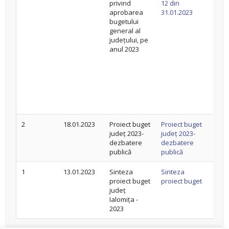
privind
12 din
Ane
aprobarea
31.01.2023
Ane
bugetului
Ane
general al
Ane
județului, pe
Ane
anul 2023
Ane
Ane
Ane
Ane
Ane
Ane
Ane
2
18.01.2023
Proiect buget
Proiect buget
județ 2023-
județ 2023-
dezbatere
dezbatere
publică
publică
1
13.01.2023
Sinteza
Sinteza
proiect buget
proiect buget
județ
Ialomița -
2023