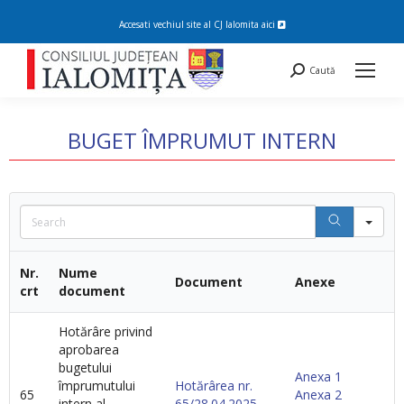
Accesati vechiul site al CJ Ialomita
aici
Search:
Caută
BUGET ÎMPRUMUT INTERN
You are here:
Se
Nr.
Nume
Document
Anexe
crt
document
Hotărâre privind
aprobarea
bugetului
Anexa 1
împrumutului
Hotărârea nr.
65
Anexa 2
intern al
65/28.04.2025