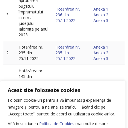
aprobarea
bugetului
Hotărârea nr.
Anexa 1
împrumutului
3
236 din
Anexa 2
intern al
25.11.2022
Anexa 3
județului
Ialomița pe anul
2023
Hotărârea nr.
Hotărârea nr.
Anexa 1
2
235 din
235 din
Anexa 2
25.11.2022
25.11.2022
Anexa 3
Hotărârea nr.
145 din
29.07.2022
Hotărâre privind
privind
aprobarea
Anexa 1
Acest site foloseste cookies
aprobarea
rectificării
Anexa 2
rectificării
bugetului
Anexa 3
Folosim cookie-uri pentru a vă îmbunătăți experiența de
1
bugetului
împrumutului
Anexa la HCJI
navigare și pentru a ne analiza traficul.
Făcând clic pe
împrumutului
intern al județului
nr. 145 din
„Accept toate”, sunteți de acord cu utilizarea cookie-urilor.
intern al
Ialomița, pe anul
29.07.2022
județului
2022
Află in sectiunea
Politica de Cookies
mai multe despre
Ialomița, pe