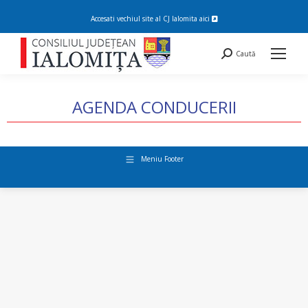
Accesati vechiul site al CJ Ialomita
aici
Search:
Caută
AGENDA CONDUCERII
You are here:
Meniu Footer