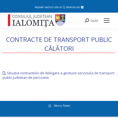
Accesati vechiul site al CJ Ialomita
aici
Search:
Caută
CONTRACTE DE TRANSPORT PUBLIC
CĂLĂTORI
You are here:
Situaţia contractelor de delegare a gestiunii serviciului de transport
public judetean de persoane
Meniu Footer